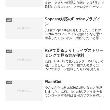
すが、アメリカ経済の低迷により6月まで
延期になりました。アナログからデジタ
ル放送へ移行に申請方法が書いてありま
す。以前、コンバーターを購入する為の
クーポンを申請してました。そのクーポ
Sopcast対応のFirefoxプラグイ
Web
ンが届きました。て...
ン
以前にSopcastを紹介しました。これの
Firefox用のプラグインが無いかなと思い
検索したらあったので紹介したいと思い
ます。最初にSopcast web playerをイン
ストールします。インストールしたらこ
こに移動。「Install ...
P2Pで見るよりもライブストリー
Web
ミングで見る方が便利
以前、P2P TVで見れるソフトをいろいろ
紹介しました。アジア圏の人の多くは
P2Pでスポーツ観戦したりTVを見たりす
る傾向があるなと思います。P2P経由で
スポーツ等を配信している時の中継の言
葉は、主に中国系の言語が多いですよ
FlashGet
Web
ね。英語の実況を...
今さながらにFlashGetは良いなぁと実感
しました。以前、Torrentのファイルをダ
ウンロードする時は専用のソフトをPCに
インストールしてたんです。しばらく
Torrentのファイルをダウンロードするこ
とも無いのでアンインストールしてた