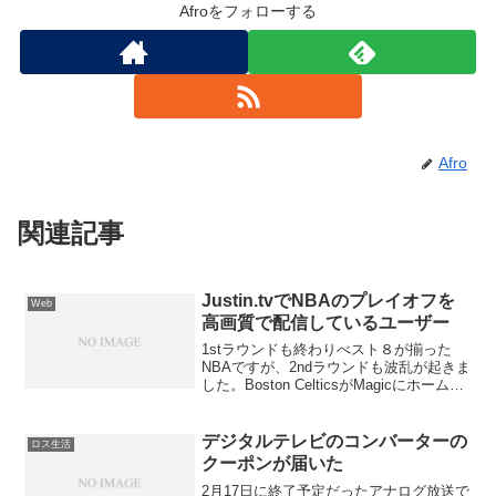
Afroをフォローする
Afro
関連記事
Justin.tvでNBAのプレイオフを
Web
高画質で配信しているユーザー
1stラウンドも終わりべスト８が揃った
NBAですが、2ndラウンドも波乱が起きま
した。Boston CelticsがMagicにホームで
負けたり、Los Angeles LakersがRockets
にホームで負けたりと。安牌なのは
Caval...
デジタルテレビのコンバーターの
ロス生活
クーポンが届いた
2月17日に終了予定だったアナログ放送で