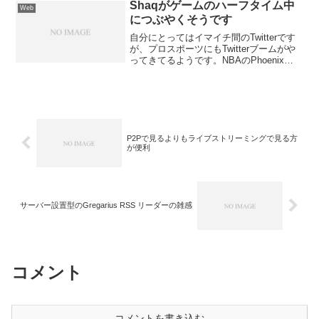
ん...
Shaqがゲームのハーフタイム中
Web
につぶやくそうです
自分にとってはイマイチ間のTwitterです
が、プロスポーツにもTwitterブームがや
ってきてるようです。NBAのPhoenix
Suns に所属するCenterのShaquille
O'NealがTwitterするようです。しかもゲ
ーム...
P2Pで見るよりもライブストリーミングで見る方
が便利
サーバー設置型のGregarius RSS リーダーの雑感
コメント
コメントを書き込む