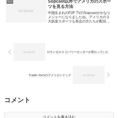
ーム...
Sopcast以外でアメリカのスポー
Web
ツを見る方法
中国生まれのP2P TVのSopcastがかなり
メジャーになりましたね。アメリカの３
大娯楽スポーツも有志の方たちが配信し
てくれていますが、たまに画質等や中国
語等の解説がはいったりと何かと不便で
すね。MLB.TVは日本でも見れるようなの
で・・...
ロサンゼルス ビバリーセンターが変わっていた
Trader Joe’sのアメリカンドック
コメント
コメントを書き込む