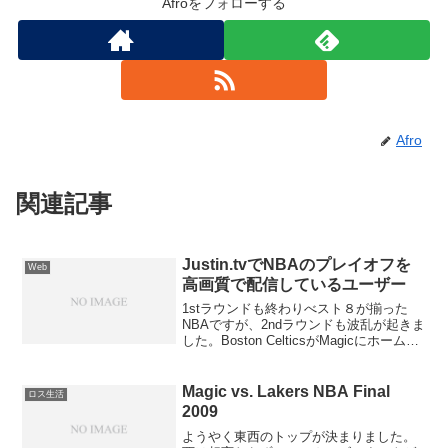
Afroをフォローする
Afro
関連記事
Justin.tvでNBAのプレイオフを
Web
高画質で配信しているユーザー
1stラウンドも終わりべスト８が揃った
NBAですが、2ndラウンドも波乱が起きま
した。Boston CelticsがMagicにホームで
負けたり、Los Angeles LakersがRockets
にホームで負けたりと。安牌なのは
Caval...
Magic vs. Lakers NBA Final
ロス生活
2009
ようやく東西のトップが決まりました。