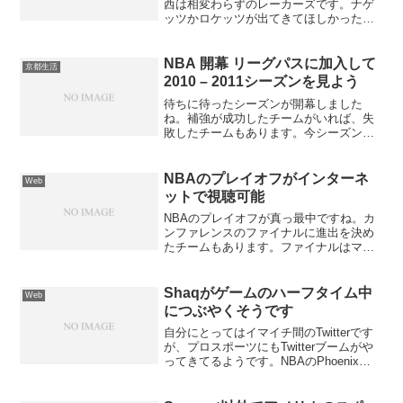
西は相変わらずのレーカーズです。ナゲ
ッツかロケッツが出てきてほしかった。
ヤオ・ミンが怪我をしなければ・・・も
しかしてと思わせてくれます。でもま
ぁ、ロケッツはもう無理だと思います。
NBA 開幕 リーグパスに加入して
京都生活
ヤオ・ミンが怪我ばかりだし...
2010 – 2011シーズンを見よう
待ちに待ったシーズンが開幕しました
ね。補強が成功したチームがいれば、失
敗したチームもあります。今シーズン
は、シーズン中の大物トレードもあるの
でしょうか？！なんて考えているとワク
ワクします。１１月１日までなら無料で
NBAのプレイオフがインターネ
Web
NBAリーグパスが見れます。
ットで視聴可能
NBAのプレイオフが真っ最中ですね。カ
ンファレンスのファイナルに進出を決め
たチームもあります。ファイナルはマジ
ックとレーカズかセルティックスとレー
カーズだと思いますけど。NBAの試合を
見ようと思ったら、CSでリーグパスに契
Shaqがゲームのハーフタイム中
Web
約したりしないと奇...
につぶやくそうです
自分にとってはイマイチ間のTwitterです
が、プロスポーツにもTwitterブームがや
ってきてるようです。NBAのPhoenix
Suns に所属するCenterのShaquille
O'NealがTwitterするようです。しかもゲ