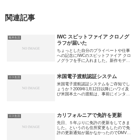
関連記事
IWC スピットファイア クロノグ
栃木生活
ラフが届いた
ちょっとした自分のプライベートや仕事
への記念にIWCのスピットファイア クロ
ノグラフを手に入れました。新作モデル
では白盤が無くなったようです。IWCの
紙袋に入って、我が家へお届け。
米国電子渡航認証システム
ロス生活
米国電子渡航認証システムをご存知でし
ょうか？2009年1月12日以降にハワイ及
び米国本土への渡航は、事前にインター
ネットによる渡航認証が義務つけられま
す。原則的には72時間前までにESTA（電
子渡航認証システム）オンライン申請で
申請しないと...
カリフォルニアで免許を更新
ロス生活
先日、５年ぶりに免許の更新をしてきま
した。というのも住所変更もしたので免
許の更新通知が届かなかったのでDMVに
行くハメになりました。一度昼間に行っ