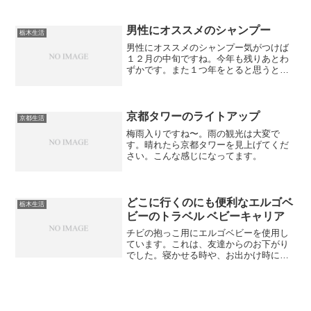
たら午前中しかやってないとかなんとか
言われて朝の８時に出動です。ロスなら
サンタモニカ、カルバー...
男性にオススメのシャンプー
栃木生活
男性にオススメのシャンプー気がつけば
１２月の中旬ですね。今年も残りあとわ
ずかです。また１つ年をとると思うと、
ガックリします。しかも頭髪が気になる
年頃です。もうフサフサはあきらめまし
た。それ以上に、朝起きると髪がオイリ
ーな感じになります。朝シ...
京都タワーのライトアップ
京都生活
梅雨入りですね〜。雨の観光は大変で
す。晴れたら京都タワーを見上げてくだ
さい。こんな感じになってます。
どこに行くのにも便利なエルゴベ
栃木生活
ビーのトラベル ベビーキャリア
チビの抱っこ用にエルゴベビーを使用し
ています。これは、友達からのお下がり
でした。寝かせる時や、お出かけ時に使
用していました。だけど、大きいので、
荷物の邪魔になっていました。たまたま
友達と会った時に、「エルゴベビーのト
ラベル ベビーキャリア」...