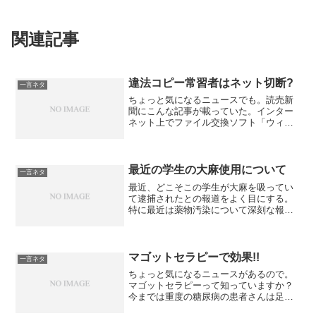
関連記事
違法コピー常習者はネット切断?
一言ネタ
ちょっと気になるニュースでも。読売新
聞にこんな記事が載っていた。インター
ネット上でファイル交換ソフト「ウィニ
ー」などを通じた映像や音楽の違法コピ
ーによる著作権侵害が深刻化しているこ
とを受け、国内のプロバイダー （接続業
者）が加盟する四つの業...
最近の学生の大麻使用について
一言ネタ
最近、どこそこの学生が大麻を吸ってい
て逮捕されたとの報道をよく目にする。
特に最近は薬物汚染について深刻な報道
がされている。一言いわせてもらうと、
「何をいまさら」感がいっぱいです。自
分が学生のころから吸ってる人はいっぱ
いいましたよ。繁華街で持...
マゴットセラピーで効果!!
一言ネタ
ちょっと気になるニュースがあるので。
マゴットセラピーって知っていますか？
今までは重度の糖尿病の患者さんは足が
壊死しかけたら切断の選択しかありませ