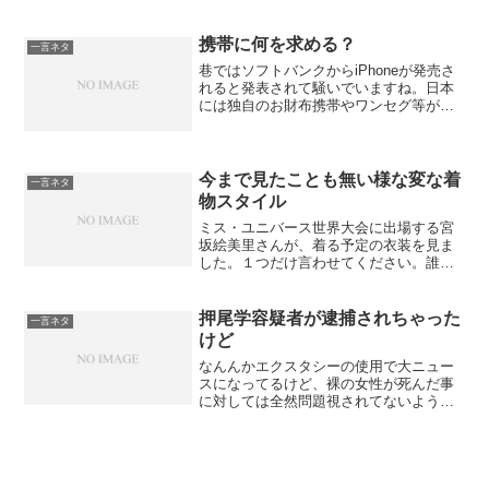
んでした。しかし！岡山大の三井秀也講
師（心臓血管外科）がオーストラリアで
この治療法を知って、帰国...
携帯に何を求める？
一言ネタ
巷ではソフトバンクからiPhoneが発売さ
れると発表されて騒いでいますね。日本
には独自のお財布携帯やワンセグ等が普
及してますが・・・日本人は昔から何で
もかんでも１つの物に求め過ぎなので
は？車にしかり、携帯にしかり、パソコ
ンにしかり。某社のパ...
今まで見たことも無い様な変な着
一言ネタ
物スタイル
ミス・ユニバース世界大会に出場する宮
坂絵美里さんが、着る予定の衣装を見ま
した。１つだけ言わせてください。誰が
デザインしたんでしょうか？緒方義志氏
ですって！どうせ著名なデザイナーの人
なんでしょうけど、これは斬新でも何で
押尾学容疑者が逮捕されちゃった
一言ネタ
もありませんよ。一言で言...
けど
なんんかエクスタシーの使用で大ニュー
スになってるけど、裸の女性が死んだ事
に対しては全然問題視されてないような
気が。エクスタシーを使用して裸の女性
が死んじゃったけど、これって浮気して
たって事ですな。奥様の矢田亜希子さん
は当分活動の自粛と離婚で...