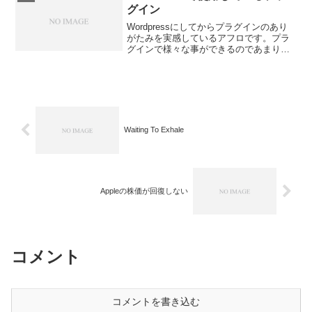
作...
グイン
Wordpressにしてからプラグインのあり
がたみを実感しているアフロです。プラ
グインで様々な事ができるのであまりテ
ンプレート等をいじらなくていいんで
す。こちらが現在使用しているプラグイ
ンの一覧です。Adsense-Deluxeこれのプ
ラグ...
Waiting To Exhale
Appleの株価が回復しない
コメント
コメントを書き込む