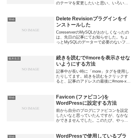
のテーマを変更したいと思い、いろいろ
検索してました。 やっぱりテーマはシ
ンプルだなぁと。そんなわけでシンプル
で無料のテーマをいくつか紹介。...
Delete Revisionプラグインをイ
Web
ンストールした
CoreserverのMySQLがおかしくなったの
は、先日の記事にてお知らせした。ちょ
っとMySQLのデーターで必要のないファ
イルを削除しようと思った。Wordpress
用のプラグインで「Delete-Revision」と
いうプラグインがあ...
続きを読むで#moreを表示させな
栃木生活
いようにする方法
記事中が長い時に「more」タグを使用し
たりしてます。続きを読むをクリックす
ると、記事のアドレスの最後に#more-xxx
みたいなのが表示されます。今までは、
これを表示させないプラグインを使用し
てきました。
Favicon (ファビコン)を
Web
WordPressに設定する方法
前から自分のブログにファビコンを設定
したいなと思っていたんですが、なかな
かできませんでした。このたび、やっと
ファビコンを作成してWordpressに導入
しました。元の画像はこんな感じのを用
意しました。ファビコン(favicon.ico)の
WordPressで使用しているプラ
Web