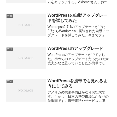
ムをキャッチする。Akismetさん、おつか
れさまです。これは、何か対策しないと
いけないと思う。スパム対策用のプラグ
インを探してみた。Bad Behavior...
WordPressの自動アップグレー
Web
ドを試してみた
Wprdrepss2.7.1のアップデートがでた。
2.7からWordpressに実装された自動アッ
プグレードを試してみた。今までフォル
ダをダウンロードして解凍してアップロ
ードしていたので時間がかかってしょう
がなかった。いいかげん面倒だし、こ...
WordPressのアップグレード
Web
WordPressのアップデートがでてまし
た。初めてのアップデートだったので大
丈夫かなと思っていましたが簡単でし
た。バージョン２．２．２はいろんなバ
グをなおしているようです。みなさんも
旧から新にアップグレードしましょう。
WordPressを携帯でも見れるよ
Web
うにしてみる
アメリカの携帯事情はかなりお粗末で
す。しかし、日本の携帯市場はかなりの
先進国です。携帯電話やサービスに限っ
ては日本に軍配。さて、日本語でブログ
をしているので日本からのアクセスがち
ょこちょこあります。なので「携帯でも