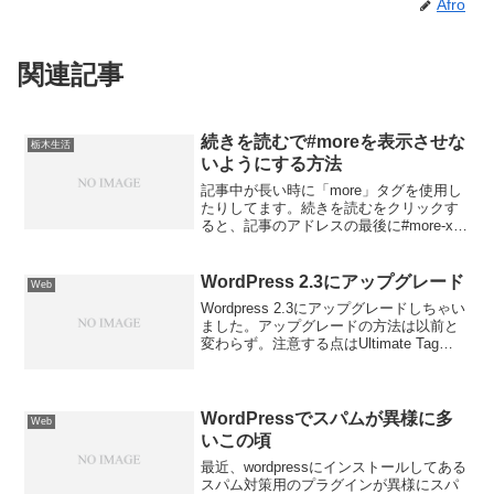
Afro
関連記事
続きを読むで#moreを表示させな
栃木生活
いようにする方法
記事中が長い時に「more」タグを使用し
たりしてます。続きを読むをクリックす
ると、記事のアドレスの最後に#more-xxx
みたいなのが表示されます。今までは、
これを表示させないプラグインを使用し
てきました。
WordPress 2.3にアップグレード
Web
Wordpress 2.3にアップグレードしちゃい
ました。アップグレードの方法は以前と
変わらず。注意する点はUltimate Tag
Warriorのタグ機能が標準で使用できるよ
うになったことです。なので Ultimate
Tag Warr...
WordPressでスパムが異様に多
Web
いこの頃
最近、wordpressにインストールしてある
スパム対策用のプラグインが異様にスパ