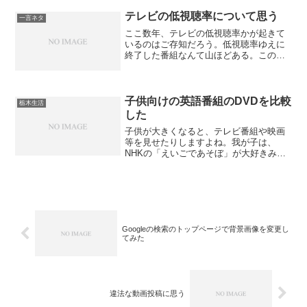
リーグパスを誰かが・・・。サイトの
Gamesをクリックすると、今日の試合予
テレビの低視聴率について思う
一言ネタ
定...
ここ数年、テレビの低視聴率かが起きて
いるのはご存知だろう。低視聴率ゆえに
終了した番組なんて山ほどある。この中
には面白いのにも関わらず中止になった
番組もある。今の時代に20%をとるのは
難しいのではないかと思う。なぜなら一
家に一台というテレビが...
子供向けの英語番組のDVDを比較
栃木生活
した
子供が大きくなると、テレビ番組や映画
等を見せたりしますよね。我が子は、
NHKの「えいごであそぼ」が大好きみた
いです。毎日みてます。ただ、毎日見て
いると飽きてくると思いますので、違う
番組を見せたいと思っていました。少な
からず英語に興味を持って...
Googleの検索のトップページで背景画像を変更し
てみた
違法な動画投稿に思う