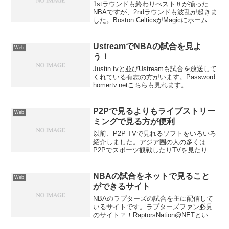
1stラウンドも終わりべスト８が揃った
NBAですが、2ndラウンドも波乱が起きま
した。Boston CelticsがMagicにホームで
負けたり、Los Angeles LakersがRockets
にホームで負けたりと。安牌なのは
Caval...
UstreamでNBAの試合を見よ
Web
う！
Justin.tvと並びUstreamも試合を放送して
くれている有志の方がいます。Password:
homertv.netこちらも見れます。
Password: minerva白熱しているイースタ
ンとウエスタンの決勝をみてください。
P2Pで見るよりもライブストリー
Web
ミングで見る方が便利
以前、P2P TVで見れるソフトをいろいろ
紹介しました。アジア圏の人の多くは
P2Pでスポーツ観戦したりTVを見たりす
る傾向があるなと思います。P2P経由で
スポーツ等を配信している時の中継の言
葉は、主に中国系の言語が多いですよ
NBAの試合をネットで見ること
Web
ね。英語の実況を...
ができるサイト
NBAのラプターズの試合を主に配信して
いるサイトです。ラプターズファン必見
のサイト？！RaptorsNation@NETという
かNBAの試合は全てライブで見れますｗ