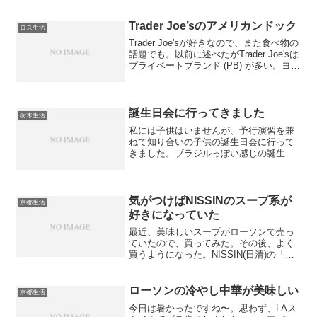
Trader Joe’sのアメリカンドック
ロス生活
Trader Joe'sが好きなので、また食べ物の
話題でも。以前に述べたがTrader Joe'sは
プライベートブランド (PB) が多い。ヨー
グルトのPBは紹介したが、他のも紹介し
てみようと思う。商品名は「Corn
Dogs」。箱の中には...
誕生日会に行ってきました
栃木生活
私には子供はいませんが、予行演習を兼
ねて知り合いの子供の誕生日会に行って
きました。ブラジルっぽい感じの誕生日
会でした。
気がつけばNISSINのスープ系が
京都生活
好きになっていた
最近、美味しいスープがローソンで売っ
ていたので、買ってみた。その後、よく
買うようになった。NISSIN(日清)の「お
とうふ膳 鴨だしで味わうおぼろどうふの
吹寄せスープ」です。おにぎりを食べる
ときに買っています。寒い季節にピッタ
ローソンの冷やし中華が美味しい
京都生活
リですね。
今日は暑かったですね〜。思わず、LAス