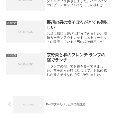
タイルでブラ歩きしました。ハーフパン
ツにビーチサンダルです。この格好が一
番楽です。ですが、外人の観光客以外
は、このような格好をしてませんでし
た。日本人はしないんでしょうか？！早
すぎたかもしれません。
那須の男の塩そぼろがとても美味
京都生活
しい
お盆に那須に遊びに行ってきました。那
須ガーデンアウトレットにあるマーケッ
トに販売している「男の塩そぼろ」がと
ても美味しかったです。楽天でも買える
ようなので、試しに買って食べてみてく
ださい。男の塩そぼろご飯に合うし、さ
京野菜と和のフレンチ ランプの
京都生活
っぱりしていて美味しいで...
宿でランチ
「ランプの宿」でお昼を食べてきまし
た。前を通った時に見つけて、お店の感
じが良さそうなので立ち寄りました。
iPadで文字化けした時の対処法