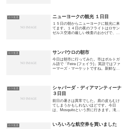
イマイチでした。人口の８０％は黒人だ
そうです。ただ近代的なビルもちょこち
ょこと建設されてます。ショッピングセ
ンターも大きかったで...
ニューヨークの観光 １日目
ロス生活
１５日の朝からニューヨークに観光に来
てます。１４日の夜のフライトはロサン
ゼルス空港の厳しい検査のおかげで、予
約していた便に乗れませんでした。おか
げで２時間後の夜中発のフライトでニュ
ーヨークへ朝にニューヨークに到着する
も、寝不足、時差ボケの二...
サンパウロの朝市
ロス生活
今日は朝市に行ってみた。市はポルトガ
ル語で「Feira (フェイラ)」英語ではファ
ーマーズ・マーケットですね。新鮮な魚
肉類や果物がいっぱい売っていました。
シャパーダ・ディアマンティーナ
ロス生活
３日目
前日の暑さは異常でした。肩の皮もむけ
てしまうかもしれないほどです。今日
は、Mosquitoという所に行きます。滝の
下側と上側の両方を見に行きます。車で
１時間以上ドライブしてから歩きます。
いろいろな航空券を買いました
ロス生活