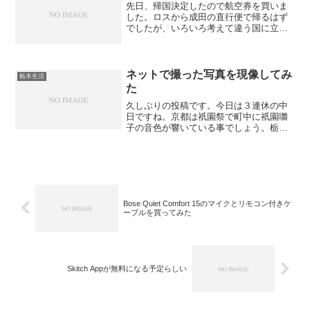
先日、帰国決定したので航空券を買いま
した。ロスから成田の直行便で帰るはず
でしたが、いろいろ考えて違う国に立ち
寄ってから帰国する事にしました。そ
う、「ブラジル」です！ ブラジルとい
えば、治安が悪くて、貧困の差が激しい
国です。友達がブラジル出身...
ネットで撮った写真を現像してみ
栃木生活
た
久しぶりの投稿です。今日は３連休の中
日ですね。京都は祇園祭で町中に祇園囃
子の音色が響いている事でしょう。栃木
にいる私は、やっと環境にも慣れてき
て、今まで溜まっていた旅行に行ったニ
ューヨークやサンフランシスコやブラジ
ルの写真を現像するのに選ん...
Bose Quiet Comfort 15のマイクとリモコン付きケ
ーブルを買ってみた
Skitch Appが無料になる予定らしい