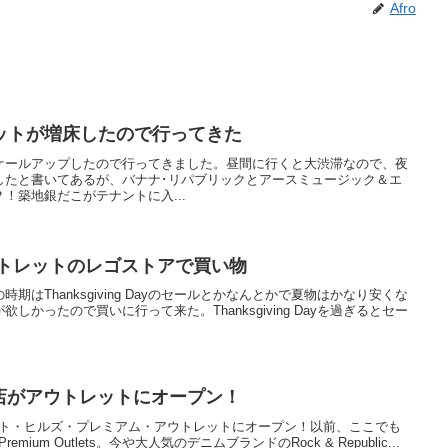
Afro
ットが増床したので行ってきた
ケールアップしたので行ってきました。昼間に行くと大渋滞なので、夜
したと書いてあるが、バナナ･リパブリックとアースミュージック＆エ
！築地銀だこがテナントに入...
ウトレットのレゴストアで買い物
はThanksgiving Dayのセールとかなんとかで夏物はかなり安くな
かったので買いに行って来た。Thanksgiving Dayを過ぎるとセー
icのお店がアウトレットにオープン！
店がデザート・ヒルズ・プレミアム・アウトレットにオープン！以前、ここでも
Premium Outlets。今や大人気のデニムブランドのRock & Republic...