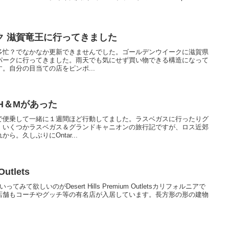
ク 滋賀竜王に行ってきました
多忙？でなかなか更新できませんでした。ゴールデンウイークに滋賀県
パークに行ってきました。雨天でも気にせず買い物できる構造になって
。自分の目当ての店をピンポ...
letにH＆Mがあった
で便乗して一緒に１週間ほど行動してました。ラスベガスに行ったりグ
。いくつかラスベガス＆グランドキャニオンの旅行記ですが、ロス近郊
。久しぶりにOntar...
Outlets
ってみて欲しいのがDesert Hills Premium Outletsカリフォルニアで
店舗もコーチやグッチ等の有名店が入居しています。長方形の形の建物