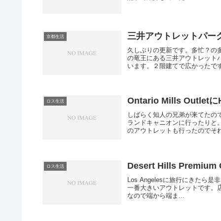
三井アウトレットパー
京都生活
久しぶりの更新です。多忙？の
の竜王にある三井アウトレット
います。２階建てで広かったです
Ontario Mills Out
ロス生活
しばらく知人の兄弟が来てたの
ランドキャニオンに行ったりと
のアウトレットも行ったのでそれから
Desert Hills Premium 
ロス生活
Los Angelesに旅行にきたら是非い
一番大きいアウトレットです。
なので端から端ま...