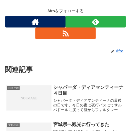
Afroをフォローする
Afro
関連記事
シャパーダ・ディアマンティーナ
ロス生活
４日目
シャパーダ・ディアマンティーナの最後
の日です。今日の夜に夜行バスにてサル
バドールに戻って昼からフォルタレーザ
に行きます。最後の日にふさわしく、
Poco Azulです。ここは、ある時期になる
と太陽光が洞窟に差し込んで、とても奇
宮城県へ観光に行ってきた
京都生活
麗な風景になりま...