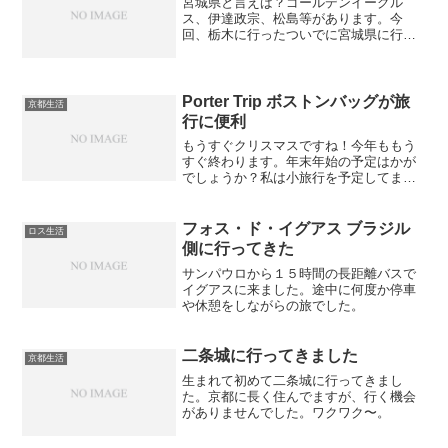
宮城県と言えば？ゴールデンイーグル
ス、伊達政宗、松島等があります。今
回、栃木に行ったついでに宮城県に行っ
てみました。東北は初めてなので、楽し
みにしてました。もちろん栃木までは
「とちの木号」です。平日はガラガラで
すね。
Porter Trip ボストンバッグが旅
京都生活
行に便利
もうすぐクリスマスですね！今年ももう
すぐ終わります。年末年始の予定はかが
でしょうか？私は小旅行を予定してま
す。そのちょっとした旅行に入れるバッ
グを探していました。デパートや繁華街
を歩いて見たりしてました。なかなかな
フォス・ド・イグアス ブラジル
ロス生活
かったんですが、藤井大丸の...
側に行ってきた
サンパウロから１５時間の長距離バスで
イグアスに来ました。途中に何度か停車
や休憩をしながらの旅でした。
二条城に行ってきました
京都生活
生まれて初めて二条城に行ってきまし
た。京都に長く住んでますが、行く機会
がありませんでした。ワクワク〜。