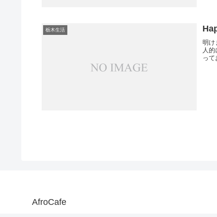
Hap
栃木生活
明け
人的
って
AfroCafe